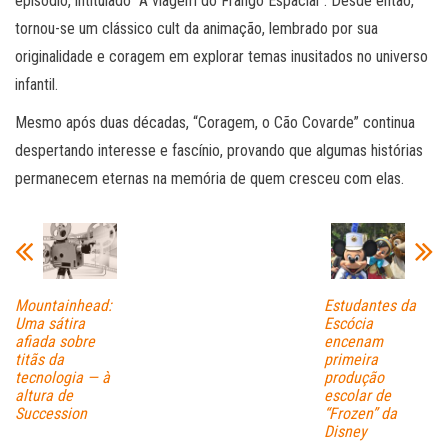
episódio, intitulado “A viagem do Frango Espacial”. Desde então,
tornou-se um clássico cult da animação, lembrado por sua
originalidade e coragem em explorar temas inusitados no universo
infantil.
Mesmo após duas décadas, “Coragem, o Cão Covarde” continua
despertando interesse e fascínio, provando que algumas histórias
permanecem eternas na memória de quem cresceu com elas.
Mountainhead:
Estudantes da
Uma sátira
Escócia
afiada sobre
encenam
titãs da
primeira
tecnologia — à
produção
altura de
escolar de
Succession
“Frozen” da
Disney