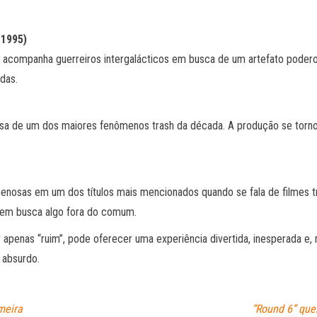
(1995)
acompanha guerreiros intergalácticos em busca de um artefato poderos
das.
sa de um dos maiores fenômenos trash da década. A produção se torn
nenosas em um dos títulos mais mencionados quando se fala de filmes t
quem busca algo fora do comum.
r apenas “ruim”, pode oferecer uma experiência divertida, inesperada e
 absurdo.
meira
“Round 6” que