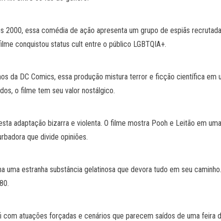
os 2000, essa comédia de ação apresenta um grupo de espiãs recrutada
lme conquistou status cult entre o público LGBTQIA+.
s da DC Comics, essa produção mistura terror e ficção científica em 
os, o filme tem seu valor nostálgico.
r nesta adaptação bizarra e violenta. O filme mostra Pooh e Leitão em u
rbadora que divide opiniões.
a uma estranha substância gelatinosa que devora tudo em seu caminho
80.
fi com atuações forçadas e cenários que parecem saídos de uma feira de