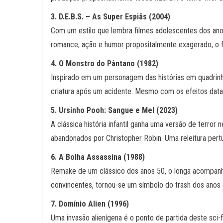
3. D.E.B.S. – As Super Espiãs (2004)
Com um estilo que lembra filmes adolescentes dos an
romance, ação e humor propositalmente exagerado, o fi
4. O Monstro do Pântano (1982)
Inspirado em um personagem das histórias em quadrinho
criatura após um acidente. Mesmo com os efeitos datad
5. Ursinho Pooh: Sangue e Mel (2023)
A clássica história infantil ganha uma versão de terro
abandonados por Christopher Robin. Uma releitura pertu
6. A Bolha Assassina (1988)
Remake de um clássico dos anos 50, o longa acompanh
convincentes, tornou-se um símbolo do trash dos anos 
7. Domínio Alien (1996)
Uma invasão alienígena é o ponto de partida deste sci-