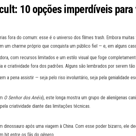
cult: 10 opções imperdíveis para 
tórias fora do comum: esse é o universo dos filmes trash. Embora mui
 um charme próprio que conquista um público fiel — e, em alguns caso
ora, com recursos limitados e um estilo visual que foge completament
a e criatividade fora dos padrões. Alguns são lembrados por serem tão 
em a pena assistir — seja pelo riso involuntário, seja pela genialidade
om
O Senhor dos Anéis
), este longa mostra um grupo de alienígenas can
ela criatividade diante das limitações técnicas.
um dinossauro após uma viagem à China. Com esse poder bizarro, ele de
m hit entre os fãs do gênero.