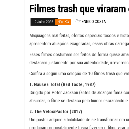
Filmes trash que viraram 
Por
ENRICO COSTA
2 Julho 2025
Não
Maquiagens mal feitas, efeitos especiais toscos e his
apresentem atuações exageradas, essas obras carregam
Esses filmes costumam ser feitos de forma quase amad
destacam justamente por sua autenticidade, irreverênci
Confira a seguir uma seleção de 10 filmes trash que val
1. Náusea Total (Bad Taste, 1987)
Dirigido por Peter Jackson (antes de alcançar fama c
absurdas, o filme se destaca pelo humor escrachado e p
2. The VelociPastor (2017)
Um pastor adquire a habilidade de se transformar em 
produção propositalmente tosca fizeram o filme virar u