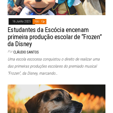
16 Junho 2025
Não
Estudantes da Escócia encenam
primeira produção escolar de “Frozen”
da Disney
Por
CLÁUDIO SANTOS
Uma escola escocesa conquistou o direito de realizar uma
das primeiras produções escolares do premiado musical
“Frozen”, da Disney, marcando…