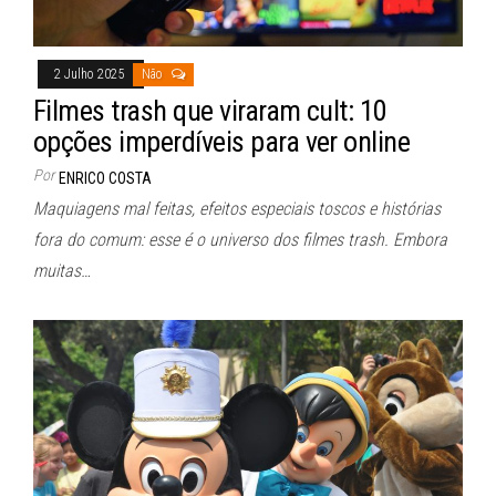
2 Julho 2025
Não
Filmes trash que viraram cult: 10
opções imperdíveis para ver online
Por
ENRICO COSTA
Maquiagens mal feitas, efeitos especiais toscos e histórias
fora do comum: esse é o universo dos filmes trash. Embora
muitas…