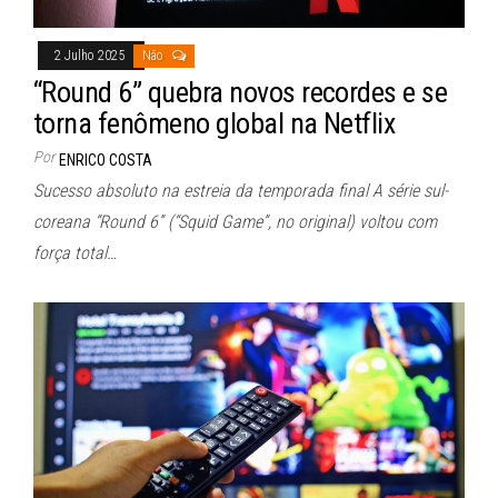
2 Julho 2025
Não
“Round 6” quebra novos recordes e se
torna fenômeno global na Netflix
Por
ENRICO COSTA
Sucesso absoluto na estreia da temporada final A série sul-
coreana “Round 6” (“Squid Game”, no original) voltou com
força total…