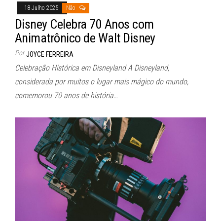
18 Julho 2025
Não
Disney Celebra 70 Anos com
Animatrônico de Walt Disney
Por
JOYCE FERREIRA
Celebração Histórica em Disneyland A Disneyland,
considerada por muitos o lugar mais mágico do mundo,
comemorou 70 anos de história…