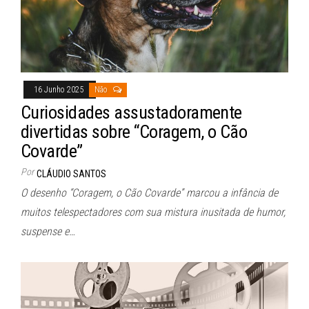
16 Junho 2025
Não
Curiosidades assustadoramente
divertidas sobre “Coragem, o Cão
Covarde”
Por
CLÁUDIO SANTOS
O desenho “Coragem, o Cão Covarde” marcou a infância de
muitos telespectadores com sua mistura inusitada de humor,
suspense e…